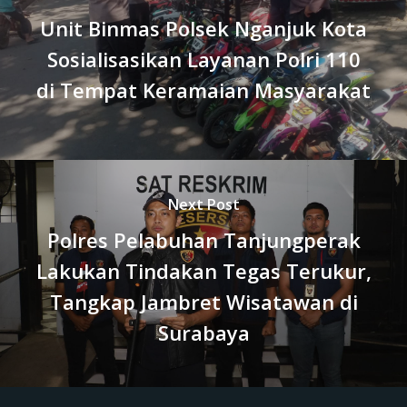
Unit Binmas Polsek Nganjuk Kota
Sosialisasikan Layanan Polri 110
di Tempat Keramaian Masyarakat
Next Post
Polres Pelabuhan Tanjungperak
Lakukan Tindakan Tegas Terukur,
Tangkap Jambret Wisatawan di
Surabaya