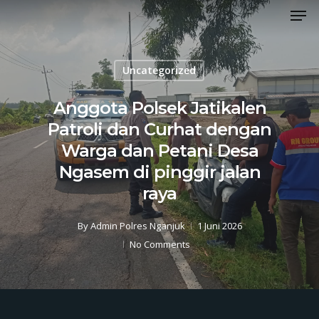
Men
Skip
to
Close
main
Menu
content
Uncategorized
Anggota Polsek Jatikalen
Patroli dan Curhat dengan
Warga dan Petani Desa
Ngasem di pinggir jalan
raya
By
Admin Polres Nganjuk
1 Juni 2026
No Comments