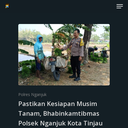
Men
Skip
to
Close
main
Menu
content
Polres Nganjuk
Pastikan Kesiapan Musim
Tanam, Bhabinkamtibmas
Polsek Nganjuk Kota Tinjau