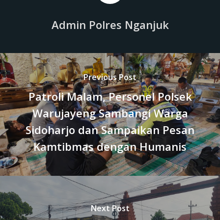
Admin Polres Nganjuk
Previous Post
Patroli Malam, Personel Polsek
Warujayeng Sambangi Warga
Sidoharjo dan Sampaikan Pesan
Kamtibmas dengan Humanis
Next Post