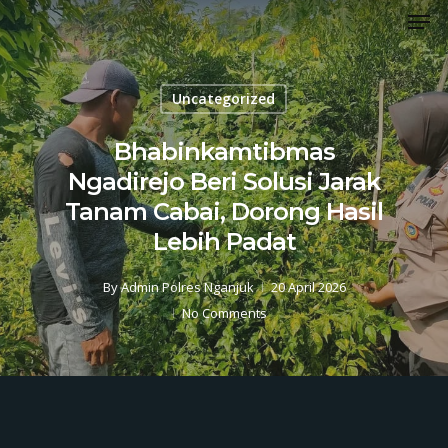
Men
Skip
to
Close
main
Menu
content
Uncategorized
Bhabinkamtibmas
Ngadirejo Beri Solusi Jarak
Tanam Cabai, Dorong Hasil
Lebih Padat
By
Admin Polres Nganjuk
20 April 2026
No Comments