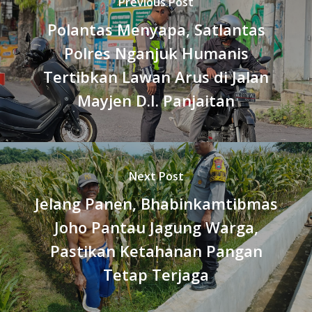
Previous Post
Polantas Menyapa, Satlantas
Polres Nganjuk Humanis
Tertibkan Lawan Arus di Jalan
Mayjen D.I. Panjaitan
Next Post
Jelang Panen, Bhabinkamtibmas
Joho Pantau Jagung Warga,
Pastikan Ketahanan Pangan
Tetap Terjaga