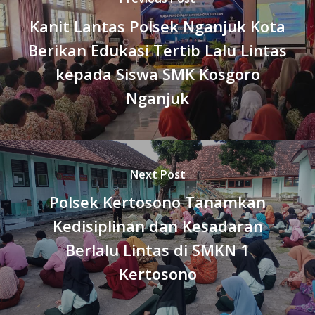
Kanit Lantas Polsek Nganjuk Kota
Berikan Edukasi Tertib Lalu Lintas
kepada Siswa SMK Kosgoro
Nganjuk
Next Post
Polsek Kertosono Tanamkan
Kedisiplinan dan Kesadaran
Berlalu Lintas di SMKN 1
Kertosono