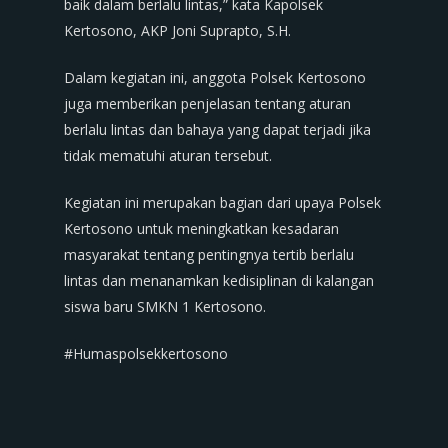
baik dalam berlalu lintas,” kata Kapolsek
Kertosono, AKP Joni Suprapto, S.H.
Dalam kegiatan ini, anggota Polsek Kertosono
juga memberikan penjelasan tentang aturan
berlalu lintas dan bahaya yang dapat terjadi jika
tidak mematuhi aturan tersebut.
Kegiatan ini merupakan bagian dari upaya Polsek
Kertosono untuk meningkatkan kesadaran
masyarakat tentang pentingnya tertib berlalu
lintas dan menanamkan kedisiplinan di kalangan
siswa baru SMKN 1 Kertosono.
#Humaspolsekkertosono