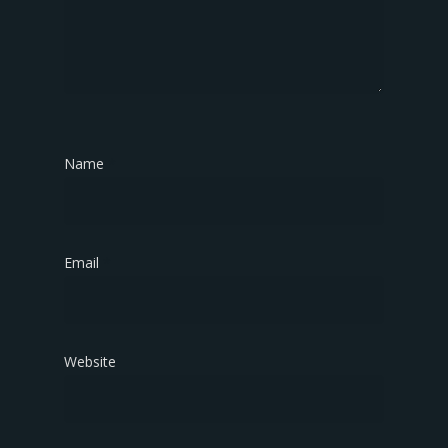
Name
*
Email
*
Website