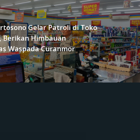
rtosono Gelar Patroli di Toko
, Berikan Himbauan
as Waspada Curanmor