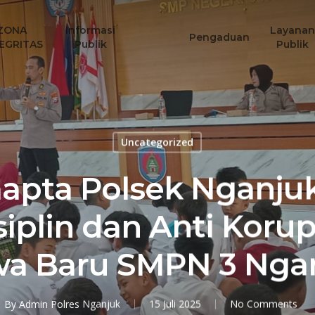
ZONA
Informasi
Layanan
Pengaduan
EGRITAS
Publik
Publik
Uncategorized
apta Polsek Nganjuk
siplin dan Anti Koru
wa Baru SMPN 3 Nga
By
Admin Polres Nganjuk
15 Juli 2025
No Comments