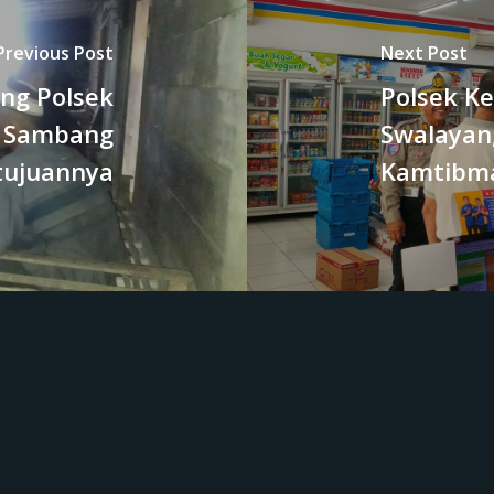
Previous Post
Next Post
ng Polsek
Polsek Ke
an Sambang
Swalayan
 tujuannya
Kamtibm