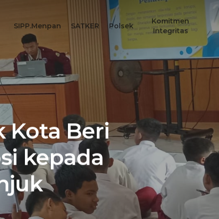
Komitmen
SIPP.Menpan
SATKER
Polsek
Integritas
 Kota Beri
psi kepada
njuk