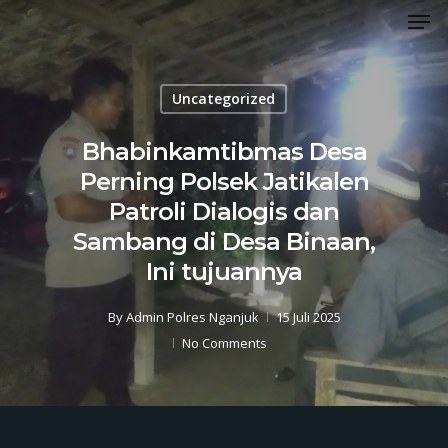
Men
Skip
to
Close
main
Menu
content
Uncategorized
Bhabinkamtibmas Desa
Perning Polsek Jatikalen
Patroli Dialogis dan
Sambang di Desa Binaan,
Ini tujuannya
By
Admin Polres Nganjuk
15 Juli 2025
No Comments