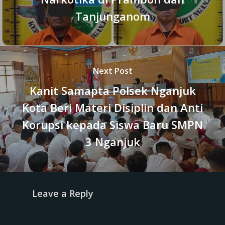
Tanjunganom
Next Post
Kanit Samapta Polsek Nganjuk
Kota Beri Materi Disiplin dan Anti
Korupsi kepada Siswa Baru SMPN
3 Nganjuk
Leave a Reply