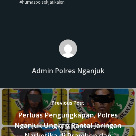
‎#humaspolsekjatikalen
Admin Polres Nganjuk
Previous Post
Perluas Pengungkapan, Polres
Nganjuk Ungkap Rantai Jaringan
Narkotika di Prambon dan