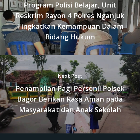
Program Polisi Belajar, Unit
Reskrim Rayon 4 Polres Nganjuk
Tingkatkan Kemampuan Dalam
Bidang Hukum
Next Post
Penampilan Pagi Personil Polsek
Bagor Berikan Rasa Aman pada
Masyarakat dan Anak Sekolah