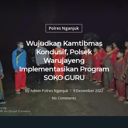
Men
Skip
to
Close
main
Menu
content
Polres Nganjuk
Wujudkan Kamtibmas
Kondusif, Polsek
Warujayeng
Implementasikan Program
SOKO GURU
By
Admin Polres Nganjuk
9 Desember 2022
No Comments