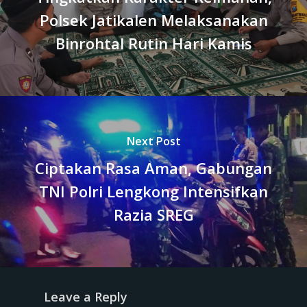
Polsek Jatikalen Melaksanakan
Binrohtal Rutin Hari Kamis
Next Post
Ciptakan Rasa Aman, Gabungan
TNI Polri Lengkong Intensifkan
Razia SREG
Leave a Reply