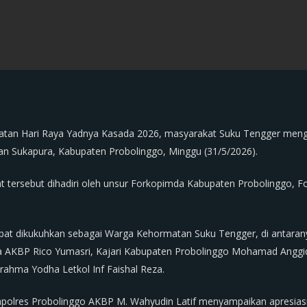
an Hari Raya Yadnya Kasada 2026, masyarakat Suku Tengger meng
n Sukapura, Kabupaten Probolinggo, Minggu (31/5/2026).
 tersebut dihadiri oleh unsur Forkopimda Kabupaten Probolinggo, F
bat dikukuhkan sebagai Warga Kehormatan Suku Tengger, di antara
ta AKBP Rico Yumasri, Kajari Kabupaten Probolinggo Mohamad Anggid
ahma Yodha Letkol Inf Faishal Reza.
apolres Probolinggo AKBP M. Wahyudin Latif menyampaikan apresiasi