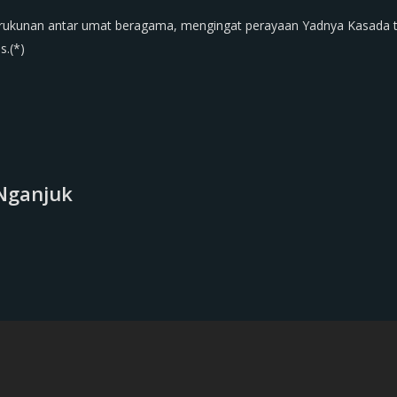
kerukunan antar umat beragama, mengingat perayaan Yadnya Kasada ta
s.(*)
Nganjuk