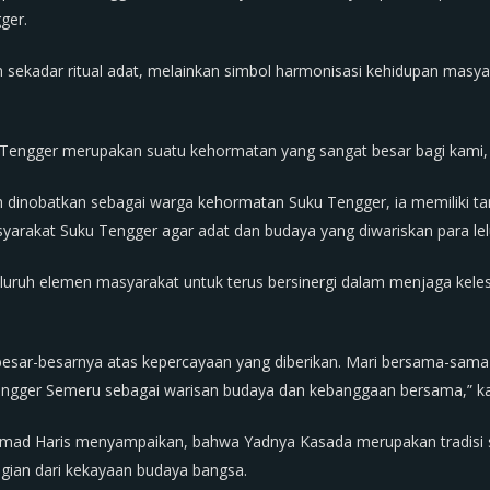
ger.
sekadar ritual adat, melainkan simbol harmonisasi kehidupan masya
engger merupakan suatu kehormatan yang sangat besar bagi kami, 
 dinobatkan sebagai warga kehormatan Suku Tengger, ia memiliki tan
rakat Suku Tengger agar adat dan budaya yang diwariskan para leluh
luruh elemen masyarakat untuk terus bersinergi dalam menjaga kel
sar-besarnya atas kepercayaan yang diberikan. Mari bersama-sama m
gger Semeru sebagai warisan budaya dan kebanggaan bersama,” kat
ad Haris menyampaikan, bahwa Yadnya Kasada merupakan tradisi sa
agian dari kekayaan budaya bangsa.