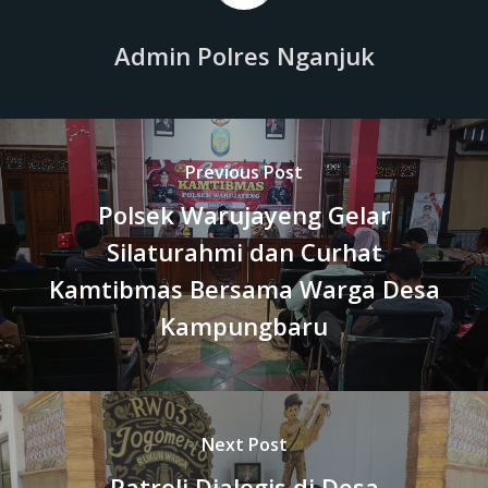
Admin Polres Nganjuk
Previous Post
Polsek Warujayeng Gelar
Silaturahmi dan Curhat
Kamtibmas Bersama Warga Desa
Kampungbaru
Next Post
Patroli Dialogis di Desa