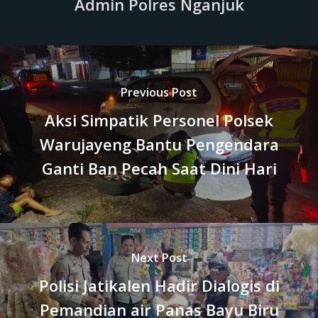
Admin Polres Nganjuk
Previous Post
Aksi Simpatik Personel Polsek
Warujayeng Bantu Pengendara
Ganti Ban Pecah Saat Dini Hari
Next Post
Polisi Jatikalen Hadir Dialogis di
Pemandian air Panas Bayu Biru