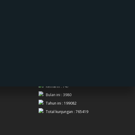
PENGUNJUNG
Hari ini : 5
Kemarin : 747
Bulan ini : 3980
Tahun ini : 199082
Total kunjungan : 765419