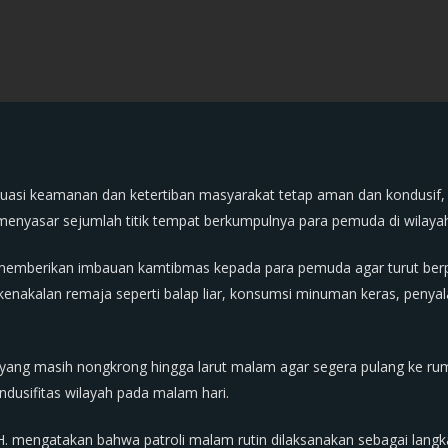
uasi keamanan dan ketertiban masyarakat tetap aman dan kondusif,
menyasar sejumlah titik tempat berkumpulnya para pemuda di wilaya
s memberikan imbauan kamtibmas kepada para pemuda agar turut ber
uk kenakalan remaja seperti balap liar, konsumsi minuman keras, pen
ang masih nongkrong hingga larut malam agar segera pulang ke ru
ndusifitas wilayah pada malam hari.
H. mengatakan bahwa patroli malam rutin dilaksanakan sebagai lang