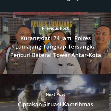
Previous Post
Kurang dari 24 Jam, Polres
Lumajang Tangkap Tersangka
Pencuri Baterai Tower Antar-Kota
Next Post
Ciptakan Situasi Kamtibmas