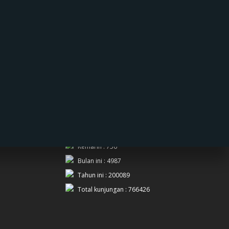
PENGUNJUNG
Hari ini : 256
Kemarin : 756
Bulan ini : 4987
Tahun ini : 200089
Total kunjungan : 766426