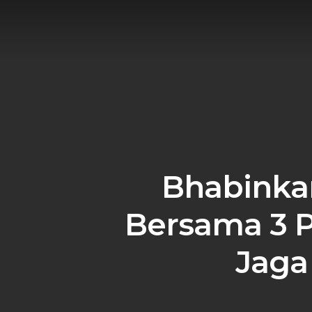
Skip
to
main
content
Bhabinka
Bersama 3 P
Jaga