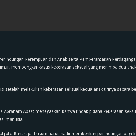
Perlindungan Perempuan dan Anak serta Pemberantasan Perdagangan
a Timur, membongkar kasus kekerasan seksual yang menimpa dua ana
lisi setelah melakukan kekerasan seksual kedua anak tirinya secara b
es Abraham Abast menegaskan bahwa tindak pidana kekerasan seksu
asi manusia.
Satjipto Rahardjo, hukum harus hadir memberikan perlindungan bagi