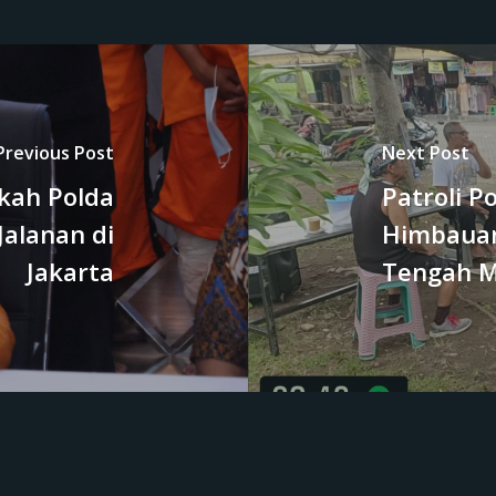
Previous Post
Next Post
kah Polda
Patroli P
Jalanan di
Himbauan
Jakarta
Tengah M