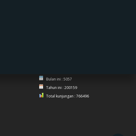
PENGUNJUNG
Hari ini : 326
Kemarin : 756
Bulan ini : 5057
Tahun ini : 200159
Total kunjungan : 766496