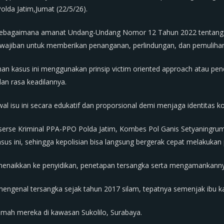
olda Jatim,Jumat (22/5/26).
sebagaimana amanat Undang-Undang Nomor 12 Tahun 2022 tentang T
ewajiban untuk memberikan penanganan, perlindungan, dan pemuliha
n kasus ini menggunakan prinsip victim oriented approach atau p
dan rasa keadilannya.
l isu ini secara edukatif dan proporsional demi menjaga identitas k
erse Kriminal PPA-PPO Polda Jatim, Kombes Pol Ganis Setyaningrum
s ini, sehingga kepolisian bisa langsung bergerak cepat melakuka
 menaikkan ke penyidikan, penetapan tersangka serta mengamankann
 mengenal tersangka sejak tahun 2017 silam, tepatnya semenjak ib
i rumah mereka di kawasan Sukolilo, Surabaya.