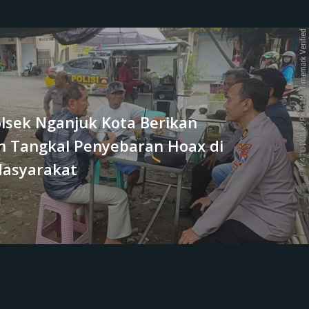
olsek Nganjuk Kota Berikan
 Tangkal Penyebaran Hoax di
asyarakat