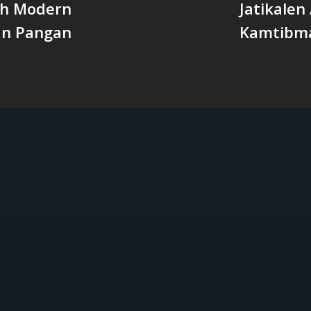
ah Modern
Jatikalen
an Pangan
Kamtibm