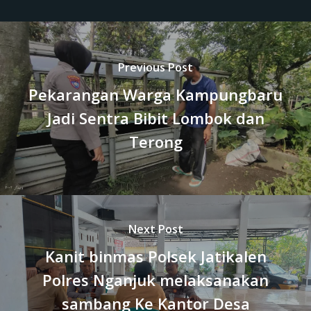
Previous Post
Pekarangan Warga Kampungbaru
Jadi Sentra Bibit Lombok dan
Terong
Next Post
Kanit binmas Polsek Jatikalen
Polres Nganjuk melaksanakan
sambang Ke Kantor Desa