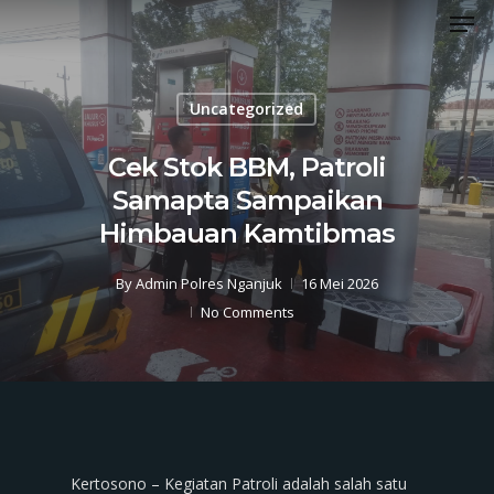
Men
Skip
to
Close
main
Menu
content
Uncategorized
Cek Stok BBM, Patroli
Samapta Sampaikan
Himbauan Kamtibmas
By
Admin Polres Nganjuk
16 Mei 2026
No Comments
Kertosono – Kegiatan Patroli adalah salah satu