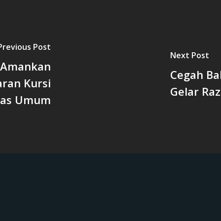
Previous Post
Next Post
a Amankan
Cegah Bal
ran Kursi
Gelar Ra
litas Umum