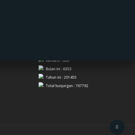
PENGUNJUNG
Hari ini : 813
Kemarin : 809
Bulan ini : 6353
Tahun ini : 201455
Total kunjungan : 767792