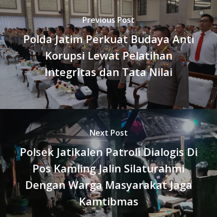
Previous Post
Polda Jatim Perkuat Budaya Anti
Korupsi Lewat Pelatihan
Integritas dan Tata Nilai
Next Post
Polsek Jatikalen Patroli Dialogis Di
Pos Kamling Jalin Silaturahmi
Dengan Warga Masyarakat Jaga
Kamtibmas