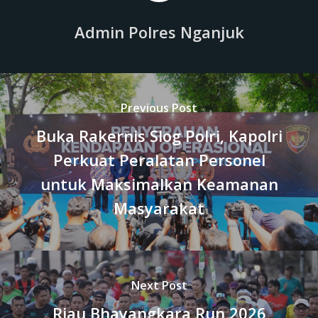
Admin Polres Nganjuk
Previous Post
Buka Rakernis Slog Polri, Kapolri
Perkuat Peralatan Personel
untuk Maksimalkan Keamanan
Masyarakat
Next Post
Riau Bhayangkara Run 2026