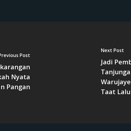
Next Post
Previous Post
Jadi Pem
ekarangan
Tanjunga
kah Nyata
Warujaye
an Pangan
Taat Lalu