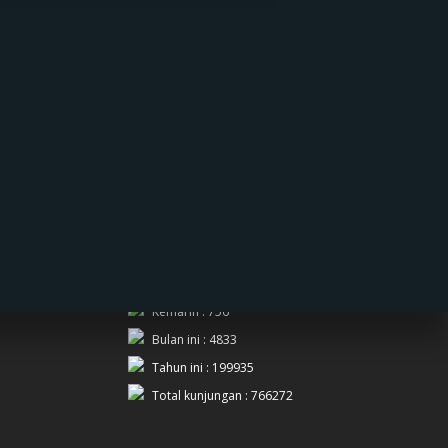
PENGUNJUNG
Hari ini : 102
Kemarin : 756
Bulan ini : 4833
Tahun ini : 199935
Total kunjungan : 766272