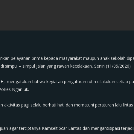
rikan pelayanan prima kepada masyarakat maupun anak sekolah dipagi
di simpul – simpul jalan yang rawan kecelakaan, Senin (11/05/2026).
, M.H,. mengatakan bahwa kegiatan pengaturan rutin dilakukan setiap p
Polres Nganjuk.
ktivitas pagi selalu berhati hati dan mematuhi peraturan lalu lintas
rtujuan agar terciptanya Kamseltibcar Lantas dan mengantisipasi terjadi