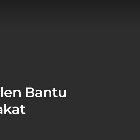
alen Bantu
akat