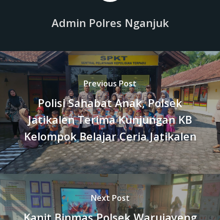
Admin Polres Nganjuk
Previous Post
Polisi Sahabat Anak, Polsek
Jatikalen Terima Kunjungan KB
Kelompok Belajar Ceria Jatikalen
Next Post
Kanit Binmas Polsek Warujayeng