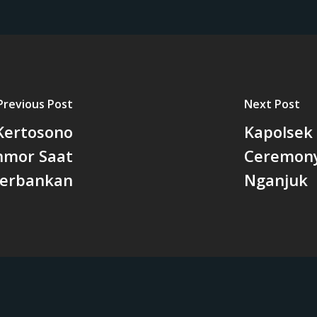
Previous Post
Next Post
Kertosono
Kapolsek
nmor Saat
Ceremony
Perbankan
Nganjuk