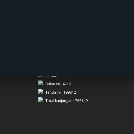
PENGUNJUNG
Hari ini : 735
Kemarin : 747
Bulan ini : 4710
Tahun ini : 199812
Total kunjungan : 766149