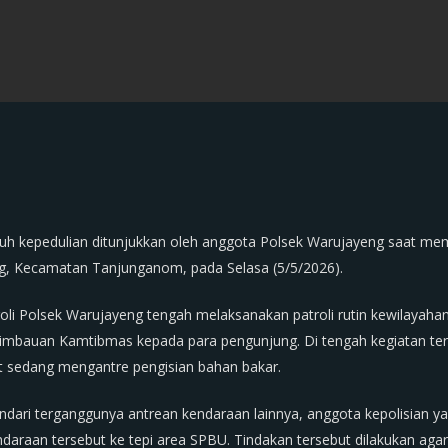
nuh kepedulian ditunjukkan oleh anggota Polsek Warujayeng saat m
g, Kecamatan Tanjunganom, pada Selasa (5/5/2026).
roli Polsek Warujayeng tengah melaksanakan patroli rutin kewilayaha
imbauan Kamtibmas kepada para pengunjung. Di tengah kegiatan ters
 sedang mengantre pengisian bahan bakar.
ndari terganggunya antrean kendaraan lainnya, anggota kepolisian ya
raan tersebut ke tepi area SPBU. Tindakan tersebut dilakukan aga