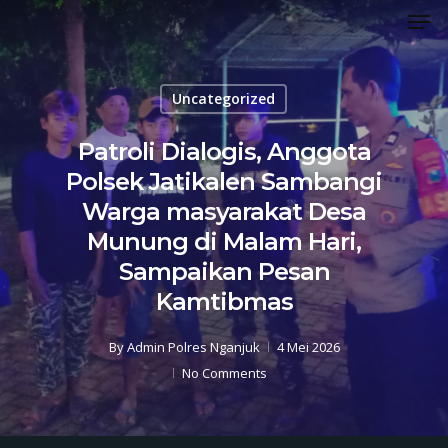
Men
Skip
to
Close
main
Menu
content
Uncategorized
Patroli Dialogis, Anggota
Polsek Jatikalen Sambangi
Warga masyarakat Desa
Munung di Malam Hari,
Sampaikan Pesan
Kamtibmas
By
Admin Polres Nganjuk
4 Mei 2026
No Comments