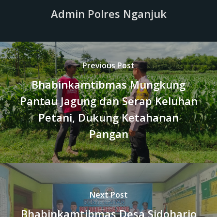
Admin Polres Nganjuk
Previous Post
Bhabinkamtibmas Mungkung
Pantau Jagung dan Serap Keluhan
Petani, Dukung Ketahanan
Pangan
Next Post
Bhabinkamtibmas Desa Sidoharjo