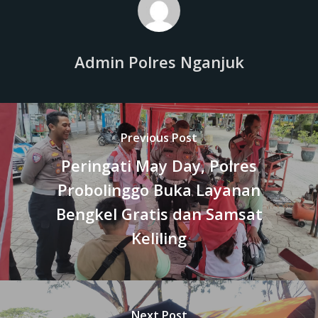
Admin Polres Nganjuk
Previous Post
Peringati May Day, Polres
Probolinggo Buka Layanan
Bengkel Gratis dan Samsat
Keliling
Next Post