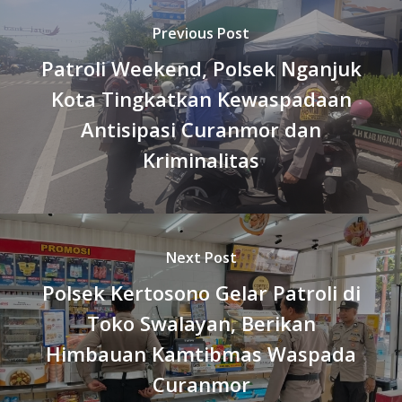
Previous Post
Patroli Weekend, Polsek Nganjuk
Kota Tingkatkan Kewaspadaan
Antisipasi Curanmor dan
Kriminalitas
Next Post
Polsek Kertosono Gelar Patroli di
Toko Swalayan, Berikan
Himbauan Kamtibmas Waspada
Curanmor