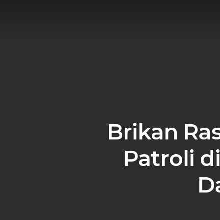
Skip
to
main
content
Brikan Ras
Patroli 
D