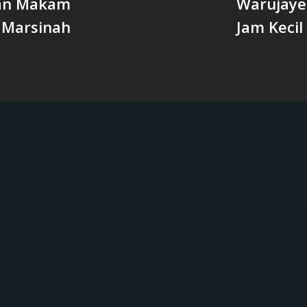
an Makam
Warujaye
Marsinah
Jam Kecil