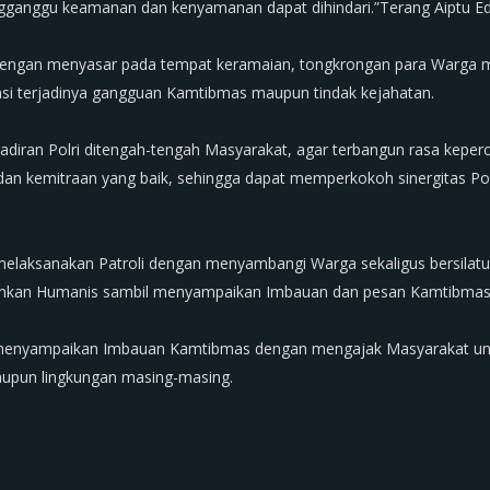
engganggu keamanan dan kenyamanan dapat dihindari.”Terang Aiptu E
yaitu dengan menyasar pada tempat keramaian, tongkrongan para War
nsi terjadinya gangguan Kamtibmas maupun tindak kejahatan.
hadiran Polri ditengah-tengah Masyarakat, agar terbangun rasa kepe
n dan kemitraan yang baik, sehingga dapat memperkokoh sinergitas P
n melaksanakan Patroli dengan menyambangi Warga sekaligus bersilatur
nkan Humanis sambil menyampaikan Imbauan dan pesan Kamtibmas
as menyampaikan Imbauan Kamtibmas dengan mengajak Masyarakat unt
aupun lingkungan masing-masing.