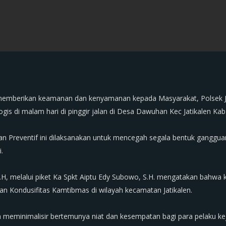
 memberikan keamanan dan kenyamanan kepada Masyarakat, Polsek Ja
logis di malam hari di pinggir jalan di Desa Dawuhan Kec Jatikalen K
tan Preventif ini dilaksanakan untuk mencegah segala bentuk ganggu
.
, M.H, melalui piket Ka Spkt Aiptu Edy Subowo, S.H. mengatakan bahwa
an Kondusifitas Kamtibmas di wilayah kecamatan Jatikalen.
an meminimalisir bertemunya niat dan kesempatan bagi para pelaku k