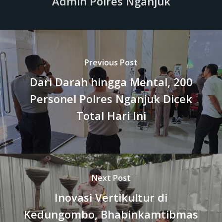
Admin Polres Nganjuk
Previous Post
Dari Darah hingga Mental, 200
Personel Polres Nganjuk Dicek
Total Hari Ini
Next Post
Inovasi Vertikultur di
Kedungombo, Bhabinkamtibmas