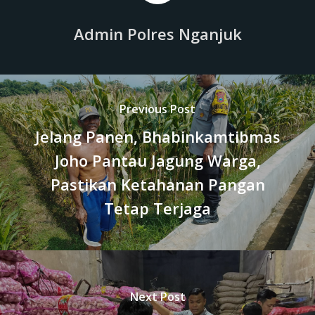
Admin Polres Nganjuk
Previous Post
Jelang Panen, Bhabinkamtibmas
Joho Pantau Jagung Warga,
Pastikan Ketahanan Pangan
Tetap Terjaga
Next Post