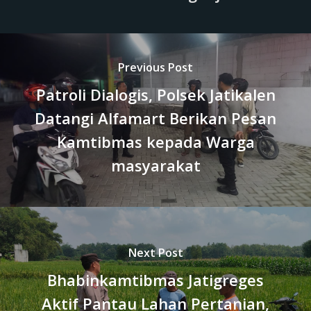
Previous Post
Patroli Dialogis, Polsek Jatikalen
Datangi Alfamart Berikan Pesan
Kamtibmas kepada Warga
masyarakat
Next Post
Bhabinkamtibmas Jatigreges
Aktif Pantau Lahan Pertanian,