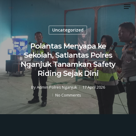
Men
Skip
to
Close
main
Menu
content
Uncategorized
Polantas Menyapa ke
Sekolah, Satlantas Polres
Nganjuk Tanamkan Safety
Riding Sejak Dini
By
Admin Polres Nganjuk
17 April 2026
No Comments