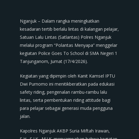
Nganjuk – Dalam rangka meningkatkan
kesadaran tertib berlalu lintas di kalangan pelajar,
Satuan Lalu Lintas (Satlantas) Polres Nganjuk
melalui program “Polantas Menyapa” menggelar
kegiatan Police Goes To School di SMA Negeri 1
Tanjunganom, Jumat (17/4/2026).
Kegiatan yang dipimpin oleh Kanit Kamsel IPTU
Dwi Purnomo ini menitikberatkan pada edukasi
safety riding, pengenalan rambu-rambu lalu
lintas, serta pembentukan riding attitude bagi
para pelajar sebagai generasi muda pengguna
jalan.
Kapolres Nganjuk AKBP Suria Miftah Irawan,
S.H., S.I.K., M.I.K. menyampaikan bahwa kegiatan