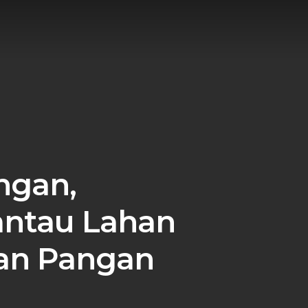
ngan,
antau Lahan
an Pangan