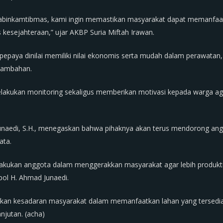
abinkamtibmas, kami ingin memastikan masyarakat dapat memanfaat
kesejahteraan,” ujar AKBP Suria Miftah Irawan.
epaya dinilai memiliki nilai ekonomis serta mudah dalam perawatan
tambahan.
elakukan monitoring sekaligus memberikan motivasi kepada warga 
aedi, S.H., menegaskan bahwa pihaknya akan terus mendorong anggo
ata.
lakukan anggota dalam menggerakkan masyarakat agar lebih produkt
ol H. Ahmad Junaedi.
tkan kesadaran masyarakat dalam memanfaatkan lahan yang tersedi
njutan. (acha)