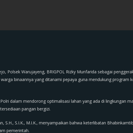
jo, Polsek Warujayeng, BRIGPOL Rizky Munfarida sebagai pengger
k warga binaannya yang ditanami pepaya guna mendukung program k
f Polri dalam mendorong optimalisasi lahan yang ada di lingkungan 
ersediaan pangan bergizi.
n, S.H., S.I.K., M.I.K., menyampaikan bahwa keterlibatan Bhabinkamt
am pemerintah.