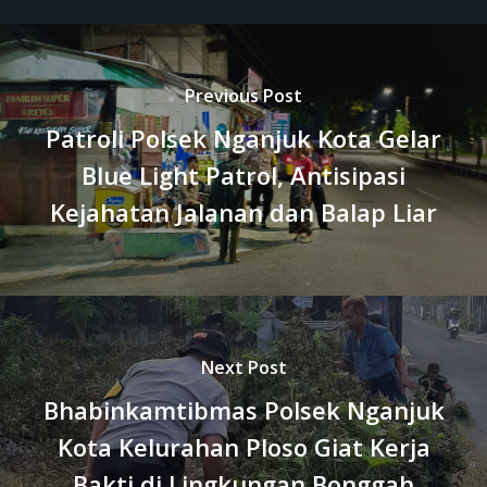
Previous Post
Patroli Polsek Nganjuk Kota Gelar
Blue Light Patrol, Antisipasi
Kejahatan Jalanan dan Balap Liar
Next Post
Bhabinkamtibmas Polsek Nganjuk
Kota Kelurahan Ploso Giat Kerja
Bakti di Lingkungan Bonggah