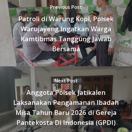
Previous Post
Patroli di Warung Kopi, Polsek
Warujayeng Ingatkan Warga
Kamtibmas Tanggung Jawab
Bersama
Next Post
Anggota Polsek Jatikalen
Laksanakan Pengamanan Ibadah
Misa Tahun Baru 2026 di Gereja
Pantekosta Di Indonesia (GPDI)