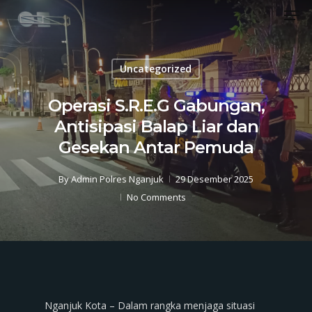
Men
Skip
to
Close
main
Menu
content
Uncategorized
Operasi S.R.E.G Gabungan,
Antisipasi Balap Liar dan
Gesekan Antar Pemuda
By
Admin Polres Nganjuk
29 Desember 2025
No Comments
Nganjuk Kota – Dalam rangka menjaga situasi