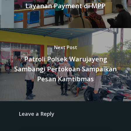
Layanan Payment di MPP
Next Post
Patroli Polsek Warujayeng
Sambangi Pertokoan Sampaikan
Pesan Kamtibmas
Leave a Reply