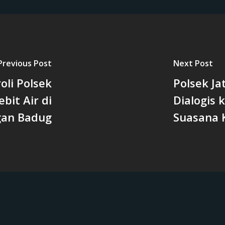
Previous Post
Next Post
oli Polsek
Polsek Ja
bit Air di
Dialogis 
an Badug
Suasana 