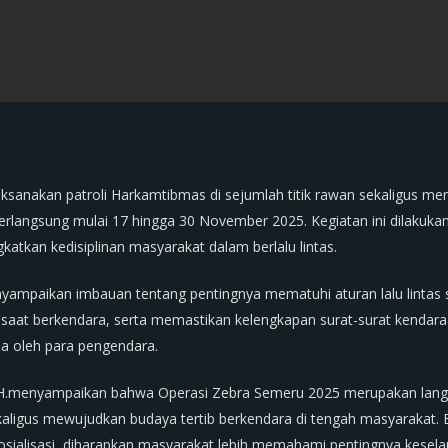
sanakan patroli Harkamtibmas di sejumlah titik rawan sekaligus me
erlangsung mulai 17 hingga 30 November 2025. Kegiatan ini dilakuka
atkan kedisiplinan masyarakat dalam berlalu lintas.
ampaikan imbauan tentang pentingnya mematuhi aturan lalu lintas s
aat berkendara, serta memastikan kelengkapan surat-surat kendaraan
a oleh para pengendara.
.H.menyampaikan bahwa Operasi Zebra Semeru 2025 merupakan langk
ekaligus mewujudkan budaya tertib berkendara di tengah masyarakat.
sialisasi, diharapkan masyarakat lebih memahami pentingnya keselam