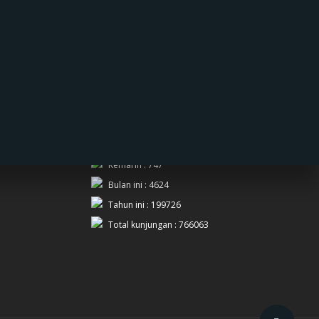
PENGUNJUNG
Hari ini : 649
Kemarin : 747
Bulan ini : 4624
Tahun ini : 199726
Total kunjungan : 766063