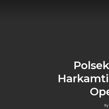
Skip
to
main
content
Polsek
Harkamti
Ope
By