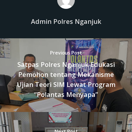
Admin Polres Nganjuk
Previous Post
Satpas Polres Nganjuk Edukasi
Pemohon tentang Mekanisme
Ujian Teori SIM Lewat Program
“Polantas Menyapa”
Next Post