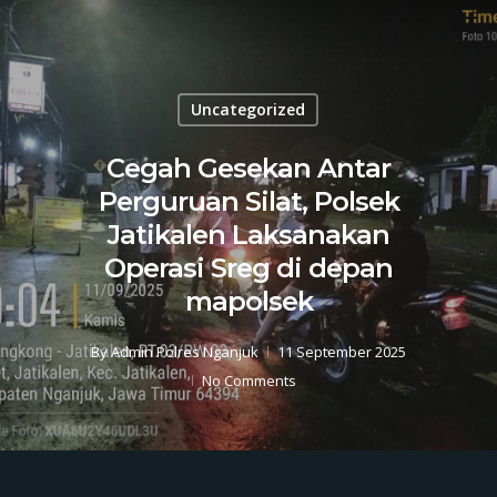
Men
Skip
to
Close
main
Menu
content
Uncategorized
Cegah Gesekan Antar
Perguruan Silat, Polsek
Jatikalen Laksanakan
Operasi Sreg di depan
mapolsek
By
Admin Polres Nganjuk
11 September 2025
No Comments