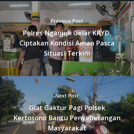
Previous Post
Polres Nganjuk Gelar KRYD,
Ciptakan Kondisi Aman Pasca
Situasi Terkini
Next Post
Giat Gaktur Pagi Polsek
Kertosono Bantu Penyeberangan
Masyarakat