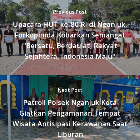
Previous Post
Upacara HUT ke-80 RI di Nganjuk,
Forkopimda Kobarkan Semangat
"Bersatu, Berdaulat, Rakyat
Sejahtera, Indonesia Maju"
Next Post
Patroli Polsek Nganjuk Kota
Giatkan Pengamanan Tempat
Wisata Antisipasi Kerawanan Saat
Liburan