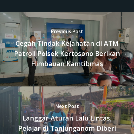
Previous Post
Cegah Tindak Kejahatan di ATM
Patroli Polsek Kertosono Berikan
Himbauan Kamtibmas
Next Post
Langgar Aturan Lalu Lintas,
Pelajar di Tanjunganom Diberi