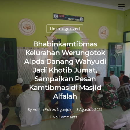
Men
Skip
to
Close
main
Menu
content
Uncategorized
Bhabinkamtibmas
Kelurahan Werungotok
Aipda Danang Wahyudi
Jadi Khotib Jumat,
Sampaikan Pesan
Kamtibmas di Masjid
Alfalah
By
Admin Polres Nganjuk
8 Agustus 2025
No Comments