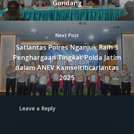
Gondang
Next Post
Satlantas Polres Nganjuk Raih 3
Penghargaan Tingkat Polda Jatim
dalam ANEV Kamseltibcarlantas
2025
Leave a Reply