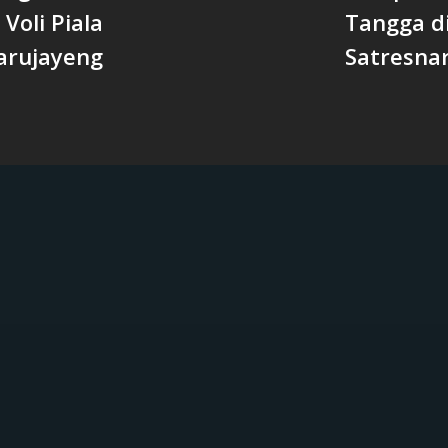
oli Piala
Tangga d
arujayeng
Satresna