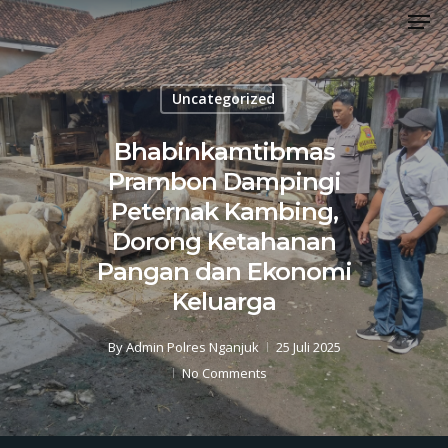
Men
Skip
to
Close
main
Menu
content
Uncategorized
Bhabinkamtibmas
Prambon Dampingi
Peternak Kambing,
Dorong Ketahanan
Pangan dan Ekonomi
Keluarga
By
Admin Polres Nganjuk
25 Juli 2025
No Comments