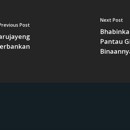
Next Post
Previous Post
Bhabink
arujayeng
Pantau G
Perbankan
Binaanny