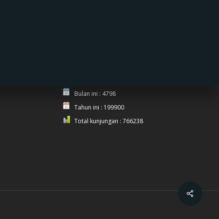
PENGUNJUNG
Hari ini : 68
Kemarin : 756
Bulan ini : 4798
Tahun ini : 199900
Total kunjungan : 766238