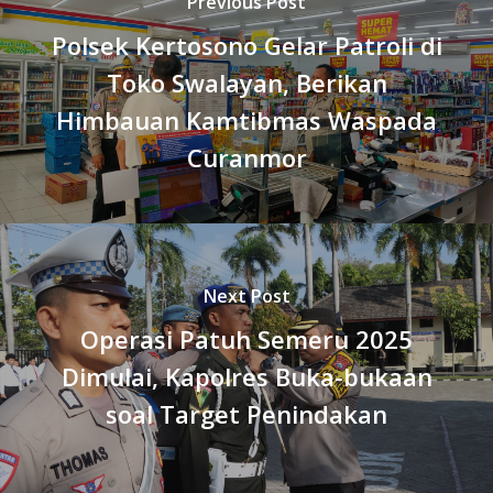
Previous Post
Polsek Kertosono Gelar Patroli di
Toko Swalayan, Berikan
Himbauan Kamtibmas Waspada
Curanmor
Next Post
Operasi Patuh Semeru 2025
Dimulai, Kapolres Buka-bukaan
soal Target Penindakan