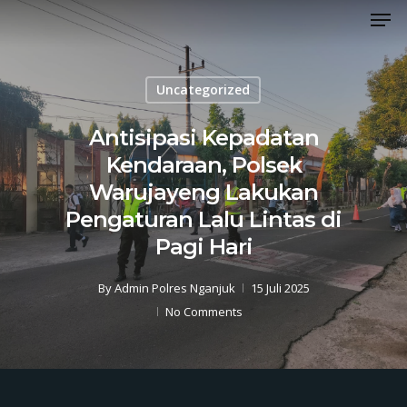
Men
Skip
to
Close
main
Menu
content
Uncategorized
Antisipasi Kepadatan
Kendaraan, Polsek
Warujayeng Lakukan
Pengaturan Lalu Lintas di
Pagi Hari
By
Admin Polres Nganjuk
15 Juli 2025
No Comments