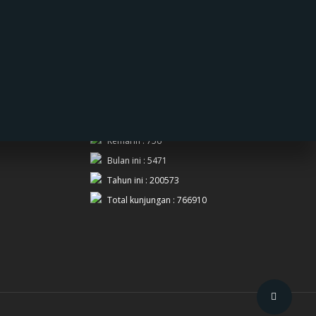
PENGUNJUNG
Hari ini : 740
Kemarin : 756
Bulan ini : 5471
Tahun ini : 200573
Total kunjungan : 766910