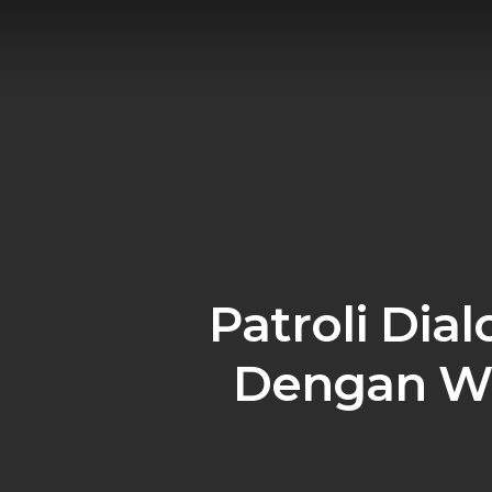
Skip
to
main
content
‎Patroli Dia
Dengan W