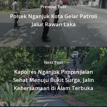
Previous Post
Polsek Nganjuk Kota Gelar Patroli
Jalur Rawan Laka
Next Post
Kapolres Nganjuk Pimpin Jalan
Sehat Menuju Bukit Surga, Jalin
Kebersamaan di Alam Terbuka