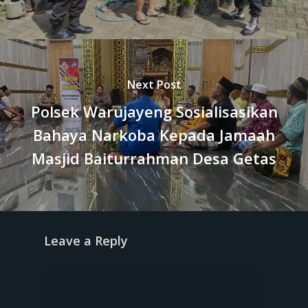
Next Post
Polsek Warujayeng Sosialisasikan
Bahaya Narkoba Kepada Jamaah
Masjid Baiturrahman Desa Getas
Leave a Reply